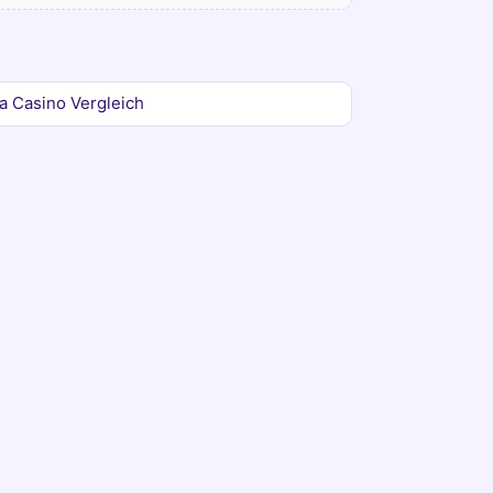
a Casino Vergleich