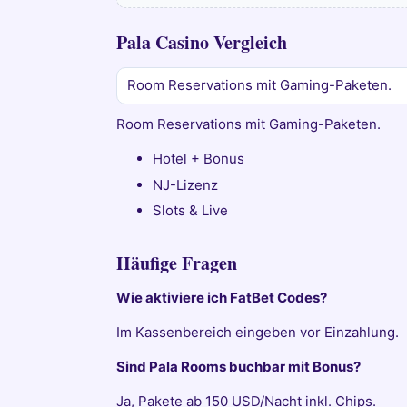
Pala Casino Vergleich
Room Reservations mit Gaming-Paketen.
Room Reservations mit Gaming-Paketen.
Hotel + Bonus
NJ-Lizenz
Slots & Live
Häufige Fragen
Wie aktiviere ich FatBet Codes?
Im Kassenbereich eingeben vor Einzahlung.
Sind Pala Rooms buchbar mit Bonus?
Ja, Pakete ab 150 USD/Nacht inkl. Chips.