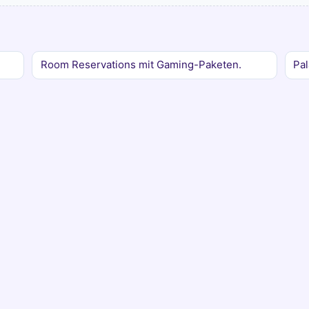
Room Reservations mit Gaming-Paketen.
Pal