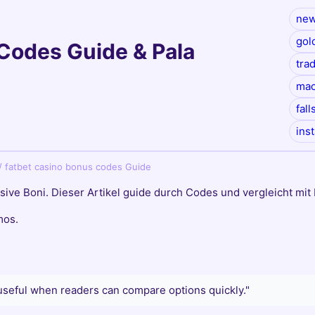
new
gol
Codes Guide & Pala
tra
mac
fal
ins
/
fatbet casino bonus codes Guide
ve Boni. Dieser Artikel guide durch Codes und vergleicht mit
mos.
useful when readers can compare options quickly."