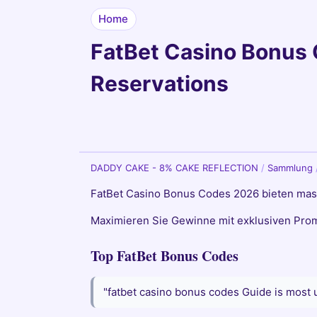
Home
FatBet Casino Bonus 
Reservations
DADDY CAKE - 8% CAKE REFLECTION
/
Sammlung
FatBet Casino Bonus Codes 2026 bieten massi
Maximieren Sie Gewinne mit exklusiven Pro
Top FatBet Bonus Codes
"fatbet casino bonus codes Guide is most 