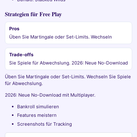
Strategien für Free Play
Pros
Üben Sie Martingale oder Set-Limits. Wechseln
Trade-offs
Sie Spiele für Abwechslung. 2026: Neue No-Download
Üben Sie Martingale oder Set-Limits. Wechseln Sie Spiele
für Abwechslung.
2026: Neue No-Download mit Multiplayer.
Bankroll simulieren
Features meistern
Screenshots für Tracking