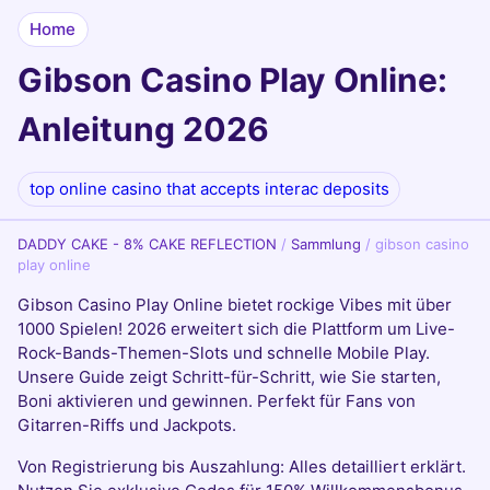
Home
Gibson Casino Play Online:
Anleitung 2026
top online casino that accepts interac deposits
DADDY CAKE - 8% CAKE REFLECTION
/
Sammlung
/
gibson casino
play online
Gibson Casino Play Online bietet rockige Vibes mit über
1000 Spielen! 2026 erweitert sich die Plattform um Live-
Rock-Bands-Themen-Slots und schnelle Mobile Play.
Unsere Guide zeigt Schritt-für-Schritt, wie Sie starten,
Boni aktivieren und gewinnen. Perfekt für Fans von
Gitarren-Riffs und Jackpots.
Von Registrierung bis Auszahlung: Alles detailliert erklärt.