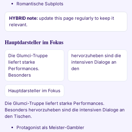
Romantische Subplots
HYBRID note:
update this page regularly to keep it
relevant.
Hauptdarsteller im Fokus
Die Glumci-Truppe
hervorzuheben sind die
liefert starke
intensiven Dialoge an
Performances.
den
Besonders
Hauptdarsteller im Fokus
Die Glumci-Truppe liefert starke Performances.
Besonders hervorzuheben sind die intensiven Dialoge an
den Tischen.
Protagonist als Meister-Gambler