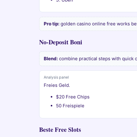
Pro tip:
golden casino online free works bet
No-Deposit Boni
Blend:
combine practical steps with quick 
Analysis panel
Freies Geld.
$20 Free Chips
50 Freispiele
Beste Free Slots