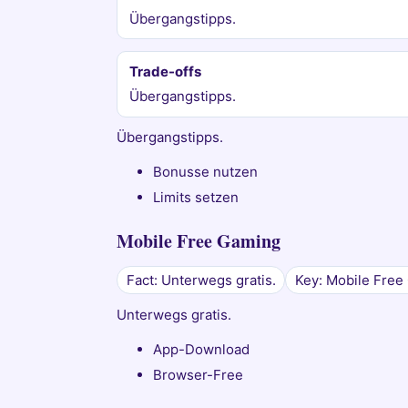
Übergangstipps.
Trade-offs
Übergangstipps.
Übergangstipps.
Bonusse nutzen
Limits setzen
Mobile Free Gaming
Fact: Unterwegs gratis.
Key: Mobile Free
Unterwegs gratis.
App-Download
Browser-Free