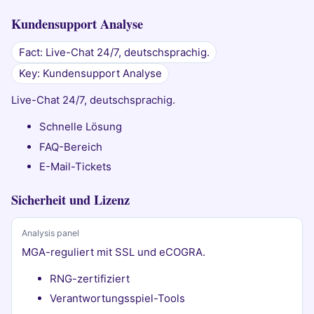
Kundensupport Analyse
Fact: Live-Chat 24/7, deutschsprachig.
Key: Kundensupport Analyse
Live-Chat 24/7, deutschsprachig.
Schnelle Lösung
FAQ-Bereich
E-Mail-Tickets
Sicherheit und Lizenz
Analysis panel
MGA-reguliert mit SSL und eCOGRA.
RNG-zertifiziert
Verantwortungsspiel-Tools