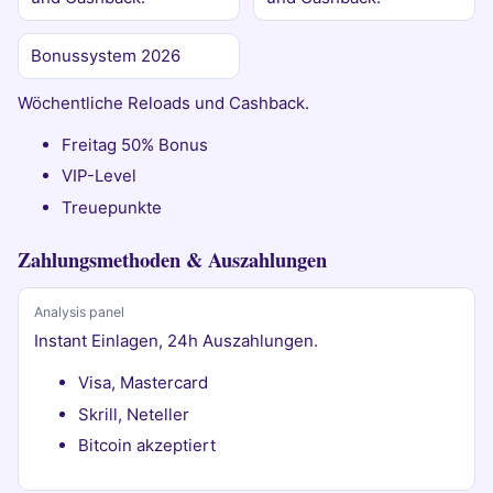
Bonussystem 2026
Wöchentliche Reloads und Cashback.
Freitag 50% Bonus
VIP-Level
Treuepunkte
Zahlungsmethoden & Auszahlungen
Analysis panel
Instant Einlagen, 24h Auszahlungen.
Visa, Mastercard
Skrill, Neteller
Bitcoin akzeptiert