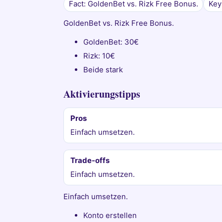
Fact: GoldenBet vs. Rizk Free Bonus.
Key
GoldenBet vs. Rizk Free Bonus.
GoldenBet: 30€
Rizk: 10€
Beide stark
Aktivierungstipps
Pros
Einfach umsetzen.
Trade-offs
Einfach umsetzen.
Einfach umsetzen.
Konto erstellen