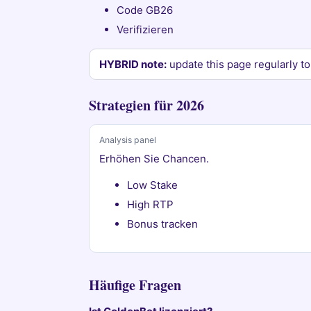
Code GB26
Verifizieren
HYBRID note:
update this page regularly to 
Strategien für 2026
Analysis panel
Erhöhen Sie Chancen.
Low Stake
High RTP
Bonus tracken
Häufige Fragen