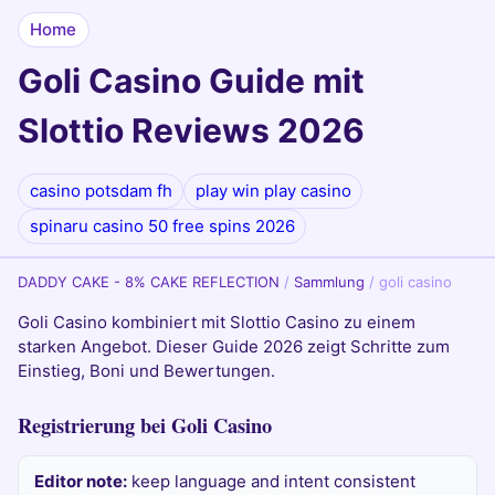
Home
Goli Casino Guide mit
Slottio Reviews 2026
casino potsdam fh
play win play casino
spinaru casino 50 free spins 2026
DADDY CAKE - 8% CAKE REFLECTION
/
Sammlung
/
goli casino
Goli Casino kombiniert mit Slottio Casino zu einem
starken Angebot. Dieser Guide 2026 zeigt Schritte zum
Einstieg, Boni und Bewertungen.
Registrierung bei Goli Casino
Editor note:
keep language and intent consistent