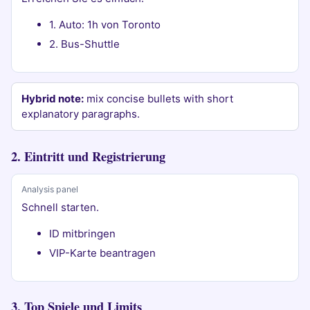
1. Auto: 1h von Toronto
2. Bus-Shuttle
Hybrid note:
mix concise bullets with short
explanatory paragraphs.
2. Eintritt und Registrierung
Analysis panel
Schnell starten.
ID mitbringen
VIP-Karte beantragen
3. Top Spiele und Limits