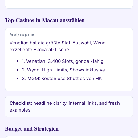
Top-Casinos in Macau auswählen
Analysis panel
Venetian hat die größte Slot-Auswahl, Wynn
exzellente Baccarat-Tische.
1. Venetian: 3.400 Slots, gondel-fähig
2. Wynn: High-Limits, Shows inklusive
3. MGM: Kostenlose Shuttles von HK
Checklist:
headline clarity, internal links, and fresh
examples.
Budget und Strategien