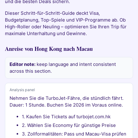
und die besten Deals sichern.
Dieser Schritt-für-Schritt-Guide deckt Visa,
Budgetplanung, Top-Spiele und VIP-Programme ab. Ob
High-Roller oder Neuling – optimieren Sie Ihren Trip für
maximale Unterhaltung und Gewinne.
Anreise von Hong Kong nach Macau
Editor note:
keep language and intent consistent
across this section.
Analysis panel
Nehmen Sie die TurboJet-Fähre, die stündlich fährt.
Dauer: 1 Stunde. Buchen Sie 2026 im Voraus online.
1. Kaufen Sie Tickets auf turbojet.com.hk
2. Wählen Sie Economy für günstige Preise
3. Zollformalitäten: Pass und Macau-Visa prüfen