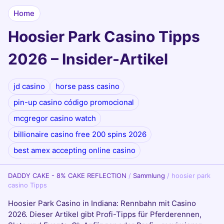
Home
Hoosier Park Casino Tipps
2026 – Insider-Artikel
jd casino
horse pass casino
pin-up casino código promocional
mcgregor casino watch
billionaire casino free 200 spins 2026
best amex accepting online casino
DADDY CAKE - 8% CAKE REFLECTION
/
Sammlung
/
hoosier park
casino Tipps
Hoosier Park Casino in Indiana: Rennbahn mit Casino
2026. Dieser Artikel gibt Profi-Tipps für Pferderennen,