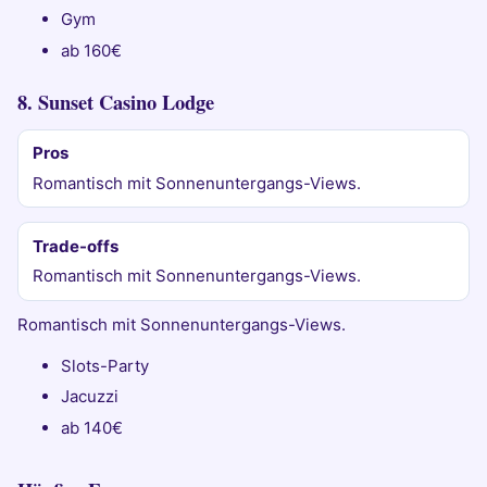
Gym
ab 160€
8. Sunset Casino Lodge
Pros
Romantisch mit Sonnenuntergangs-Views.
Trade-offs
Romantisch mit Sonnenuntergangs-Views.
Romantisch mit Sonnenuntergangs-Views.
Slots-Party
Jacuzzi
ab 140€