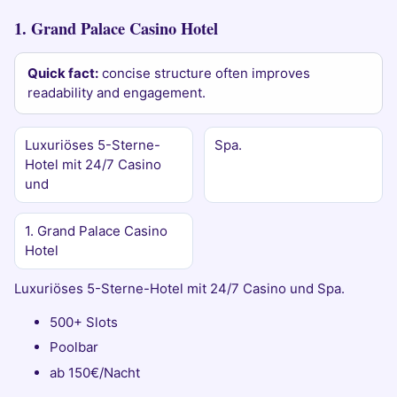
1. Grand Palace Casino Hotel
Quick fact:
concise structure often improves
readability and engagement.
Luxuriöses 5-Sterne-
Spa.
Hotel mit 24/7 Casino
und
1. Grand Palace Casino
Hotel
Luxuriöses 5-Sterne-Hotel mit 24/7 Casino und Spa.
500+ Slots
Poolbar
ab 150€/Nacht