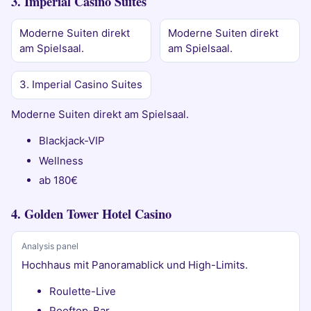
3. Imperial Casino Suites
Moderne Suiten direkt
Moderne Suiten direkt
am Spielsaal.
am Spielsaal.
3. Imperial Casino Suites
Moderne Suiten direkt am Spielsaal.
Blackjack-VIP
Wellness
ab 180€
4. Golden Tower Hotel Casino
Analysis panel
Hochhaus mit Panoramablick und High-Limits.
Roulette-Live
Rooftop-Bar