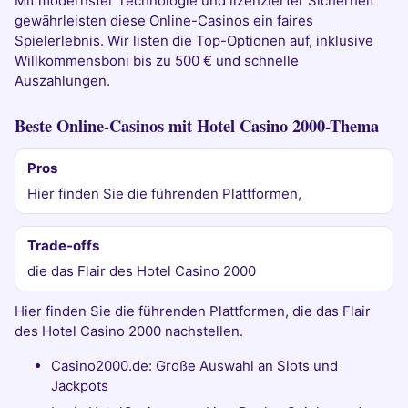
Mit modernster Technologie und lizenzierter Sicherheit
gewährleisten diese Online-Casinos ein faires
Spielerlebnis. Wir listen die Top-Optionen auf, inklusive
Willkommensboni bis zu 500 € und schnelle
Auszahlungen.
Beste Online-Casinos mit Hotel Casino 2000-Thema
Pros
Hier finden Sie die führenden Plattformen,
Trade-offs
die das Flair des Hotel Casino 2000
Hier finden Sie die führenden Plattformen, die das Flair
des Hotel Casino 2000 nachstellen.
Casino2000.de: Große Auswahl an Slots und
Jackpots