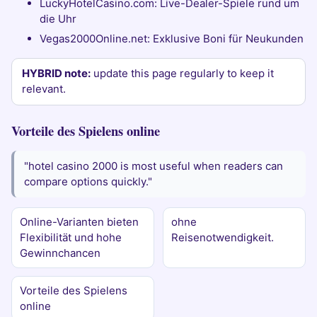
LuckyHotelCasino.com: Live-Dealer-Spiele rund um
die Uhr
Vegas2000Online.net: Exklusive Boni für Neukunden
HYBRID note:
update this page regularly to keep it
relevant.
Vorteile des Spielens online
"hotel casino 2000 is most useful when readers can
compare options quickly."
Online-Varianten bieten
ohne
Flexibilität und hohe
Reisenotwendigkeit.
Gewinnchancen
Vorteile des Spielens
online