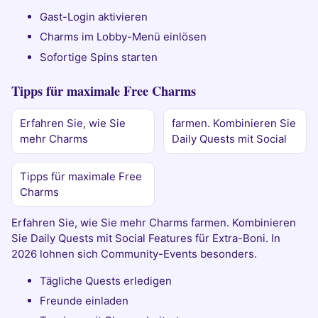
Gast-Login aktivieren
Charms im Lobby-Menü einlösen
Sofortige Spins starten
Tipps für maximale Free Charms
Erfahren Sie, wie Sie
farmen. Kombinieren Sie
mehr Charms
Daily Quests mit Social
Tipps für maximale Free
Charms
Erfahren Sie, wie Sie mehr Charms farmen. Kombinieren
Sie Daily Quests mit Social Features für Extra-Boni. In
2026 lohnen sich Community-Events besonders.
Tägliche Quests erledigen
Freunde einladen