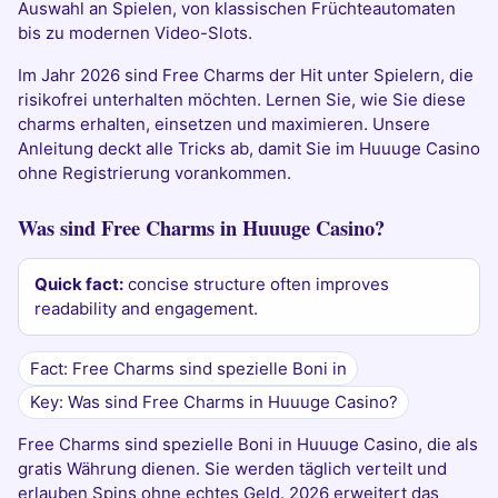
Auswahl an Spielen, von klassischen Früchteautomaten
bis zu modernen Video-Slots.
Im Jahr 2026 sind Free Charms der Hit unter Spielern, die
risikofrei unterhalten möchten. Lernen Sie, wie Sie diese
charms erhalten, einsetzen und maximieren. Unsere
Anleitung deckt alle Tricks ab, damit Sie im Huuuge Casino
ohne Registrierung vorankommen.
Was sind Free Charms in Huuuge Casino?
Quick fact:
concise structure often improves
readability and engagement.
Fact: Free Charms sind spezielle Boni in
Key: Was sind Free Charms in Huuuge Casino?
Free Charms sind spezielle Boni in Huuuge Casino, die als
gratis Währung dienen. Sie werden täglich verteilt und
erlauben Spins ohne echtes Geld. 2026 erweitert das