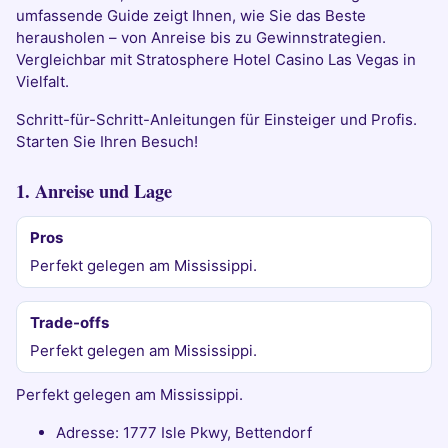
umfassende Guide zeigt Ihnen, wie Sie das Beste
herausholen – von Anreise bis zu Gewinnstrategien.
Vergleichbar mit Stratosphere Hotel Casino Las Vegas in
Vielfalt.
Schritt-für-Schritt-Anleitungen für Einsteiger und Profis.
Starten Sie Ihren Besuch!
1. Anreise und Lage
Pros
Perfekt gelegen am Mississippi.
Trade-offs
Perfekt gelegen am Mississippi.
Perfekt gelegen am Mississippi.
Adresse: 1777 Isle Pkwy, Bettendorf