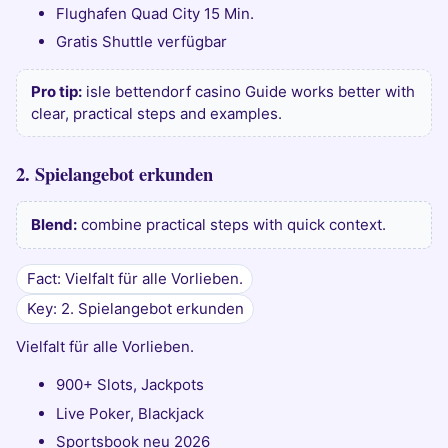
Flughafen Quad City 15 Min.
Gratis Shuttle verfügbar
Pro tip:
isle bettendorf casino Guide works better with
clear, practical steps and examples.
2. Spielangebot erkunden
Blend:
combine practical steps with quick context.
Fact: Vielfalt für alle Vorlieben.
Key: 2. Spielangebot erkunden
Vielfalt für alle Vorlieben.
900+ Slots, Jackpots
Live Poker, Blackjack
Sportsbook neu 2026