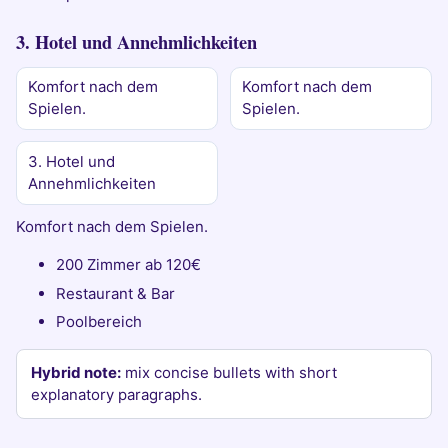
3. Hotel und Annehmlichkeiten
Komfort nach dem
Komfort nach dem
Spielen.
Spielen.
3. Hotel und
Annehmlichkeiten
Komfort nach dem Spielen.
200 Zimmer ab 120€
Restaurant & Bar
Poolbereich
Hybrid note:
mix concise bullets with short
explanatory paragraphs.