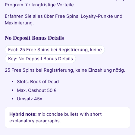
Program für langfristige Vorteile.
Erfahren Sie alles über Free Spins, Loyalty-Punkte und
Maximierung.
No Deposit Bonus Details
Fact: 25 Free Spins bei Registrierung, keine
Key: No Deposit Bonus Details
25 Free Spins bei Registrierung, keine Einzahlung nötig.
Slots: Book of Dead
Max. Cashout 50 €
Umsatz 45x
Hybrid note:
mix concise bullets with short
explanatory paragraphs.