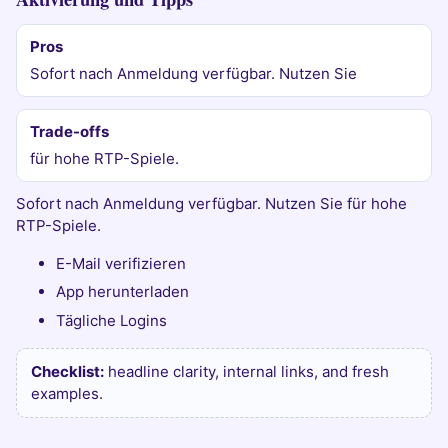
Pros
Sofort nach Anmeldung verfügbar. Nutzen Sie
Trade-offs
für hohe RTP-Spiele.
Sofort nach Anmeldung verfügbar. Nutzen Sie für hohe
RTP-Spiele.
E-Mail verifizieren
App herunterladen
Tägliche Logins
Checklist:
headline clarity, internal links, and fresh
examples.