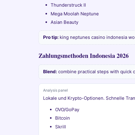
Thunderstruck II
Mega Moolah Neptune
Asian Beauty
Pro tip:
king neptunes casino indonesia work
Zahlungsmethoden Indonesia 2026
Blend:
combine practical steps with quick 
Analysis panel
Lokale und Krypto-Optionen. Schnelle Tran
OVO/GoPay
Bitcoin
Skrill