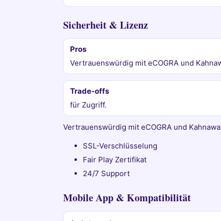
Sicherheit & Lizenz
Pros
Vertrauenswürdig mit eCOGRA und Kahna
Trade-offs
für Zugriff.
Vertrauenswürdig mit eCOGRA und Kahnawake
SSL-Verschlüsselung
Fair Play Zertifikat
24/7 Support
Mobile App & Kompatibilität