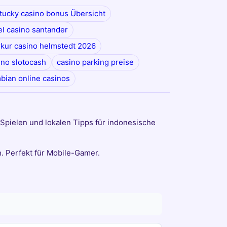
tucky casino bonus Übersicht
el casino santander
kur casino helmstedt 2026
ino slotocash
casino parking preise
bian online casinos
 Spielen und lokalen Tipps für indonesische
. Perfekt für Mobile-Gamer.