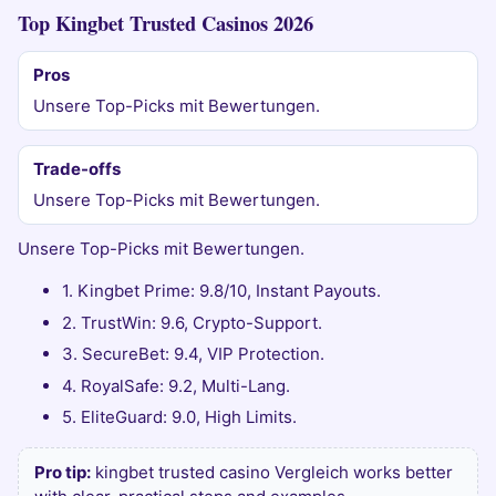
Top Kingbet Trusted Casinos 2026
Pros
Unsere Top-Picks mit Bewertungen.
Trade-offs
Unsere Top-Picks mit Bewertungen.
Unsere Top-Picks mit Bewertungen.
1. Kingbet Prime: 9.8/10, Instant Payouts.
2. TrustWin: 9.6, Crypto-Support.
3. SecureBet: 9.4, VIP Protection.
4. RoyalSafe: 9.2, Multi-Lang.
5. EliteGuard: 9.0, High Limits.
Pro tip:
kingbet trusted casino Vergleich works better