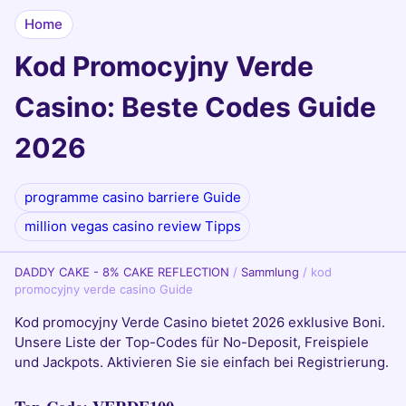
Home
Kod Promocyjny Verde
Casino: Beste Codes Guide
2026
programme casino barriere Guide
million vegas casino review Tipps
DADDY CAKE - 8% CAKE REFLECTION
/
Sammlung
/
kod
promocyjny verde casino Guide
Kod promocyjny Verde Casino bietet 2026 exklusive Boni.
Unsere Liste der Top-Codes für No-Deposit, Freispiele
und Jackpots. Aktivieren Sie sie einfach bei Registrierung.