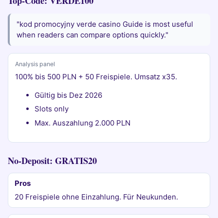
Top-Code: VERDE100
"kod promocyjny verde casino Guide is most useful
when readers can compare options quickly."
Analysis panel
100% bis 500 PLN + 50 Freispiele. Umsatz x35.
Gültig bis Dez 2026
Slots only
Max. Auszahlung 2.000 PLN
No-Deposit: GRATIS20
Pros
20 Freispiele ohne Einzahlung. Für Neukunden.