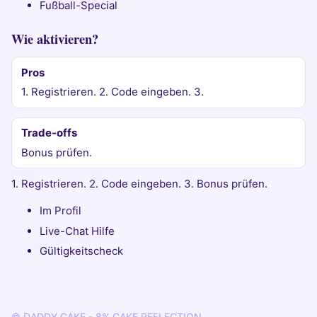
Fußball-Special
Wie aktivieren?
Pros
1. Registrieren. 2. Code eingeben. 3.
Trade-offs
Bonus prüfen.
1. Registrieren. 2. Code eingeben. 3. Bonus prüfen.
Im Profil
Live-Chat Hilfe
Gültigkeitscheck
© DADDY CAKE - 8% CAKE REFLECTION