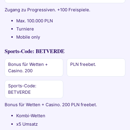
Zugang zu Progressiven. +100 Freispiele.
Max. 100.000 PLN
Turniere
Mobile only
Sports-Code: BETVERDE
Bonus für Wetten +
PLN freebet.
Casino. 200
Sports-Code:
BETVERDE
Bonus für Wetten + Casino. 200 PLN freebet.
Kombi-Wetten
x5 Umsatz