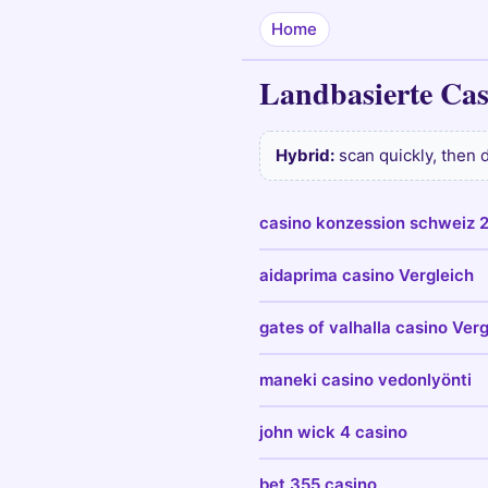
Home
Landbasierte Cas
Hybrid:
scan quickly, then d
casino konzession schweiz 
aidaprima casino Vergleich
gates of valhalla casino Verg
maneki casino vedonlyönti
john wick 4 casino
bet 355 casino