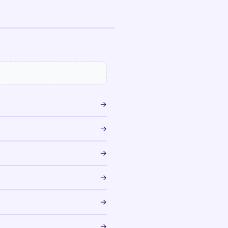
→
→
→
→
→
→