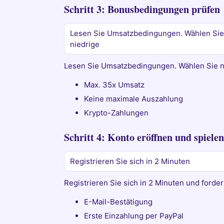
Schritt 3: Bonusbedingungen prüfen
Lesen Sie Umsatzbedingungen. Wählen Si
niedrige
Lesen Sie Umsatzbedingungen. Wählen Sie n
Max. 35x Umsatz
Keine maximale Auszahlung
Krypto-Zahlungen
Schritt 4: Konto eröffnen und spielen
Registrieren Sie sich in 2 Minuten
Registrieren Sie sich in 2 Minuten und forde
E-Mail-Bestätigung
Erste Einzahlung per PayPal