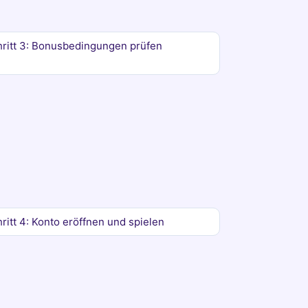
ritt 3: Bonusbedingungen prüfen
ritt 4: Konto eröffnen und spielen