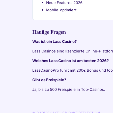
Neue Features 2026
Mobile-optimiert
Häufige Fragen
Was ist ein Lass Casino?
Lass Casinos sind lizenzierte Online-Plattfo
Welches Lass Casino ist am besten 2026?
LassCasinoPro führt mit 200€ Bonus und top
Gibt es Freispiele?
Ja, bis zu 500 Freispiele in Top-Casinos.
© DADDY CAKE - 8% CAKE REFLECTION