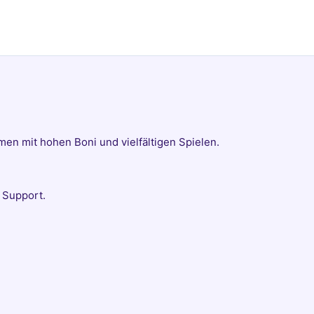
rmen mit hohen Boni und vielfältigen Spielen.
 Support.