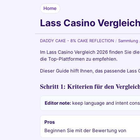
Home
Lass Casino Vergleic
DADDY CAKE - 8% CAKE REFLECTION
/
Sammlung
Im Lass Casino Vergleich 2026 finden Sie di
die Top-Plattformen zu empfehlen.
Dieser Guide hilft Ihnen, das passende Lass
Schritt 1: Kriterien für den Vergleic
Editor note:
keep language and intent consi
Pros
Beginnen Sie mit der Bewertung von