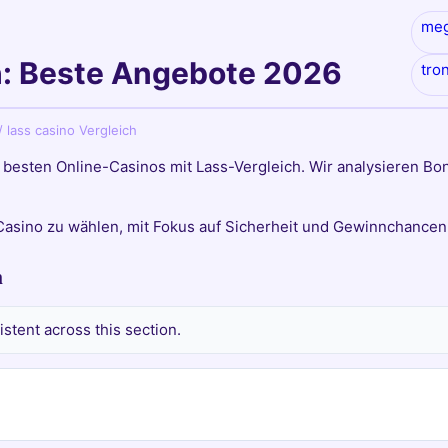
meg
h: Beste Angebote 2026
tro
/
lass casino Vergleich
e besten Online-Casinos mit Lass-Vergleich. Wir analysieren Bo
 Casino zu wählen, mit Fokus auf Sicherheit und Gewinnchancen
h
stent across this section.