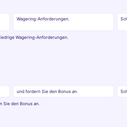
e
Wagering-Anforderungen.
Sch
iedrige Wagering-Anforderungen.
und fordern Sie den Bonus an.
Sch
rn Sie den Bonus an.