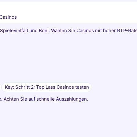
 Casinos
Spielevielfalt und Boni. Wählen Sie Casinos mit hoher RTP-Rate
Key: Schritt 2: Top Lass Casinos testen
. Achten Sie auf schnelle Auszahlungen.