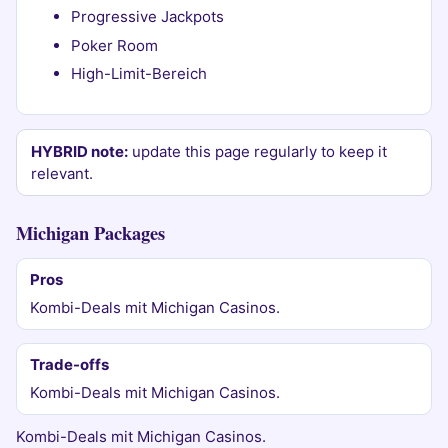
Progressive Jackpots
Poker Room
High-Limit-Bereich
HYBRID note:
update this page regularly to keep it
relevant.
Michigan Packages
Pros
Kombi-Deals mit Michigan Casinos.
Trade-offs
Kombi-Deals mit Michigan Casinos.
Kombi-Deals mit Michigan Casinos.