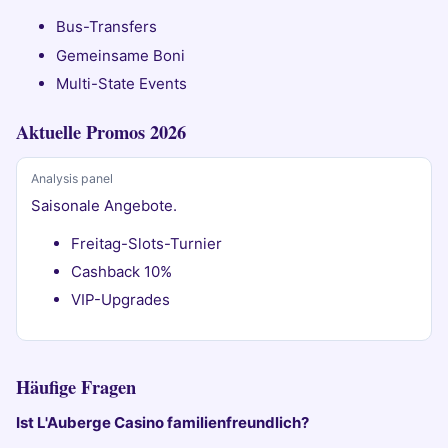
Bus-Transfers
Gemeinsame Boni
Multi-State Events
Aktuelle Promos 2026
Analysis panel
Saisonale Angebote.
Freitag-Slots-Turnier
Cashback 10%
VIP-Upgrades
Häufige Fragen
Ist L'Auberge Casino familienfreundlich?