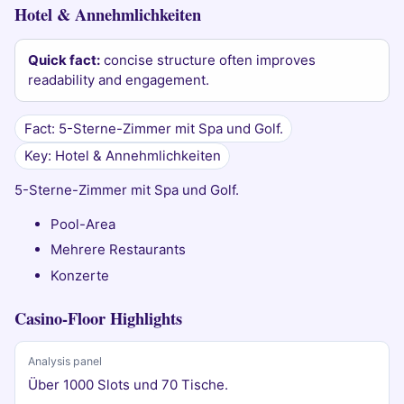
Hotel & Annehmlichkeiten
Quick fact:
concise structure often improves
readability and engagement.
Fact: 5-Sterne-Zimmer mit Spa und Golf.
Key: Hotel & Annehmlichkeiten
5-Sterne-Zimmer mit Spa und Golf.
Pool-Area
Mehrere Restaurants
Konzerte
Casino-Floor Highlights
Analysis panel
Über 1000 Slots und 70 Tische.