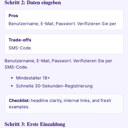
Schritt 2: Daten eingeben
Pros
Benutzername, E-Mail, Passwort. Verifizieren Sie per
Trade-offs
SMS-Code.
Benutzername, E-Mail, Passwort. Verifizieren Sie per
SMS-Code.
Mindestalter 18+
Schnelle 30-Sekunden-Registrierung
Checklist:
headline clarity, internal links, and fresh
examples.
Schritt 3: Erste Einzahlung