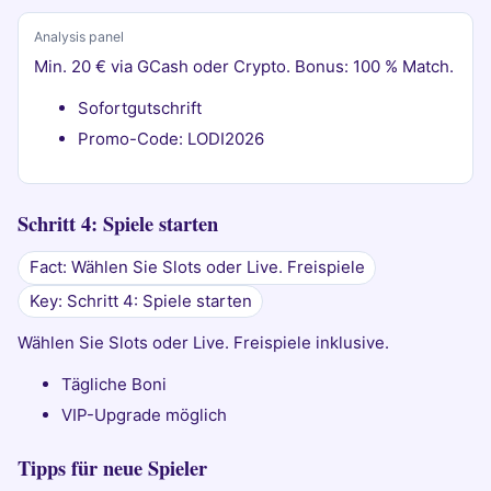
Analysis panel
Min. 20 € via GCash oder Crypto. Bonus: 100 % Match.
Sofortgutschrift
Promo-Code: LODI2026
Schritt 4: Spiele starten
Fact: Wählen Sie Slots oder Live. Freispiele
Key: Schritt 4: Spiele starten
Wählen Sie Slots oder Live. Freispiele inklusive.
Tägliche Boni
VIP-Upgrade möglich
Tipps für neue Spieler