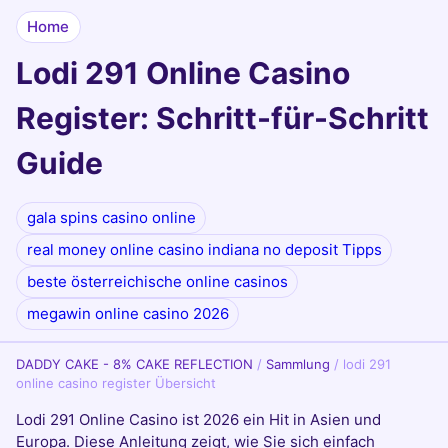
Home
Lodi 291 Online Casino
Register: Schritt-für-Schritt
Guide
gala spins casino online
real money online casino indiana no deposit Tipps
beste österreichische online casinos
megawin online casino 2026
DADDY CAKE - 8% CAKE REFLECTION
/
Sammlung
/
lodi 291
online casino register Übersicht
Lodi 291 Online Casino ist 2026 ein Hit in Asien und
Europa. Diese Anleitung zeigt, wie Sie sich einfach