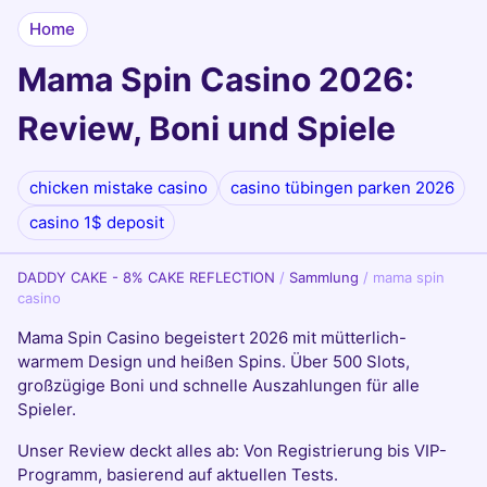
Home
Mama Spin Casino 2026:
Review, Boni und Spiele
chicken mistake casino
casino tübingen parken 2026
casino 1$ deposit
DADDY CAKE - 8% CAKE REFLECTION
/
Sammlung
/
mama spin
casino
Mama Spin Casino begeistert 2026 mit mütterlich-
warmem Design und heißen Spins. Über 500 Slots,
großzügige Boni und schnelle Auszahlungen für alle
Spieler.
Unser Review deckt alles ab: Von Registrierung bis VIP-
Programm, basierend auf aktuellen Tests.