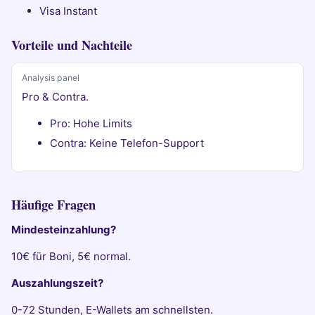
Visa Instant
Vorteile und Nachteile
Analysis panel
Pro & Contra.
Pro: Hohe Limits
Contra: Keine Telefon-Support
Häufige Fragen
Mindesteinzahlung?
10€ für Boni, 5€ normal.
Auszahlungszeit?
0-72 Stunden, E-Wallets am schnellsten.