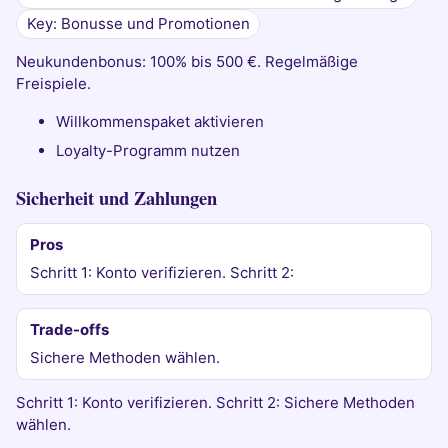
Key: Bonusse und Promotionen
Neukundenbonus: 100% bis 500 €. Regelmäßige
Freispiele.
Willkommenspaket aktivieren
Loyalty-Programm nutzen
Sicherheit und Zahlungen
Pros
Schritt 1: Konto verifizieren. Schritt 2:
Trade-offs
Sichere Methoden wählen.
Schritt 1: Konto verifizieren. Schritt 2: Sichere Methoden
wählen.