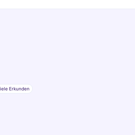
piele Erkunden