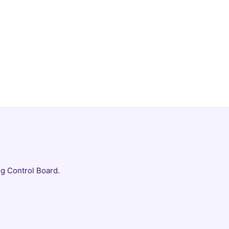
ng Control Board.