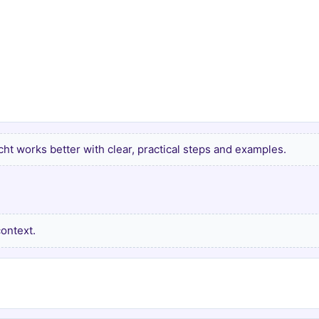
t works better with clear, practical steps and examples.
context.