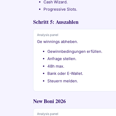
Cash Wizard.
Progressive Slots.
Schritt 5: Auszahlen
Analysis panel
Ge winnings abheben.
Gewinnbedingungen erfüllen.
Anfrage stellen.
48h max.
Bank oder E-Wallet.
Steuern melden.
New Boni 2026
Analysis panel