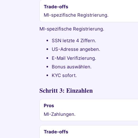
Trade-offs
MI-spezifische Registrierung.
MI-spezifische Registrierung.
SSN letzte 4 Ziffern.
US-Adresse angeben.
E-Mail Verifizierung.
Bonus auswählen.
KYC sofort.
Schritt 3: Einzahlen
Pros
MI-Zahlungen.
Trade-offs