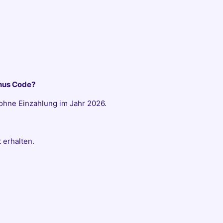
onus Code?
 ohne Einzahlung im Jahr 2026.
 erhalten.