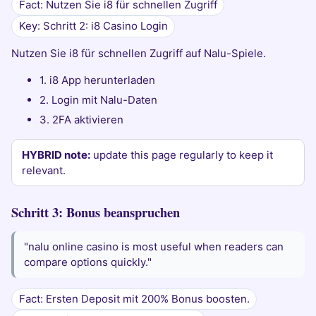
Fact: Nutzen Sie i8 für schnellen Zugriff
Key: Schritt 2: i8 Casino Login
Nutzen Sie i8 für schnellen Zugriff auf Nalu-Spiele.
1. i8 App herunterladen
2. Login mit Nalu-Daten
3. 2FA aktivieren
HYBRID note:
update this page regularly to keep it
relevant.
Schritt 3: Bonus beanspruchen
"nalu online casino is most useful when readers can
compare options quickly."
Fact: Ersten Deposit mit 200% Bonus boosten.