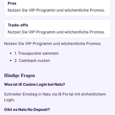
Pros
Nutzen Sie VIP-Programm und wöchentliche Promos.
Trade-offs
Nutzen Sie VIP-Programm und wöchentliche Promos.
Nutzen Sie VIP-Programm und wöchentliche Promos.
1. Treuepunkte sammeln
2. Cashback nutzen
Häufige Fragen
Was ist i8 Casino Login bei Nalu?
Schneller Einstieg in Nalu via i8 Portal mit einheitlichem
Login.
Gibt es Nalu No Deposit?