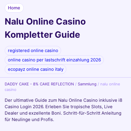
Home
Nalu Online Casino
Kompletter Guide
registered online casino
online casino per lastschrift einzahlung 2026
ecopayz online casino italy
DADDY CAKE - 8% CAKE REFLECTION
/
Sammlung
/
nalu online
casino
Der ultimative Guide zum Nalu Online Casino inklusive i8
Casino Login 2026. Erleben Sie tropische Slots, Live
Dealer und exzellente Boni. Schritt-für-Schritt Anleitung
für Neulinge und Profis.