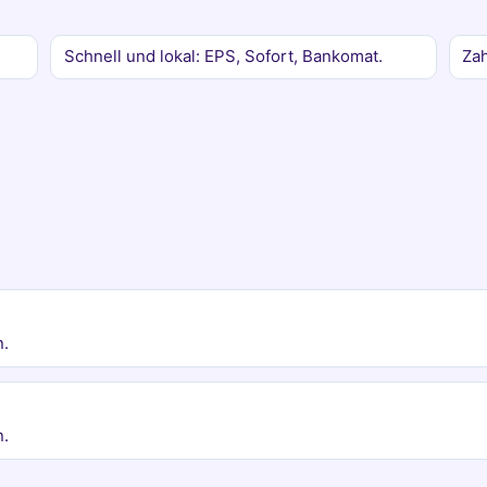
Schnell und lokal: EPS, Sofort, Bankomat.
Za
n.
n.