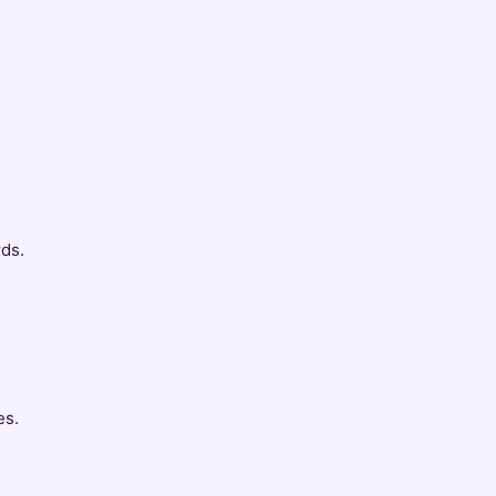
rds.
es.