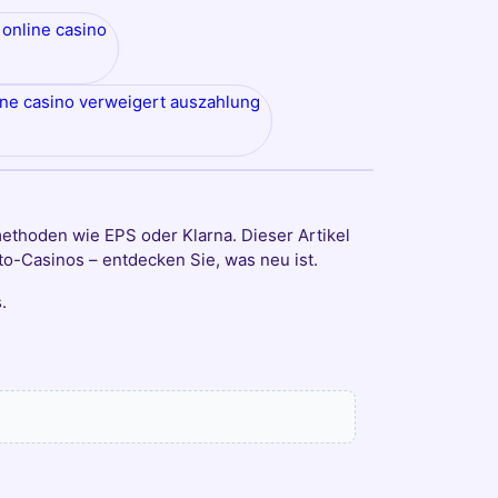
 online casino
ine casino verweigert auszahlung
ethoden wie EPS oder Klarna. Dieser Artikel
pto-Casinos – entdecken Sie, was neu ist.
.