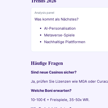
Trends 2026
Analysis panel
Was kommt als Nächstes?
AI-Personalisation
Metaverse-Spiele
Nachhaltige Plattformen
Häufige Fragen
Sind neue Casinos sicher?
Ja, prüfen Sie Lizenzen wie MGA oder Curac
Welche Boni erwarten?
10-100 € + Freispiele, 35-50x WR.