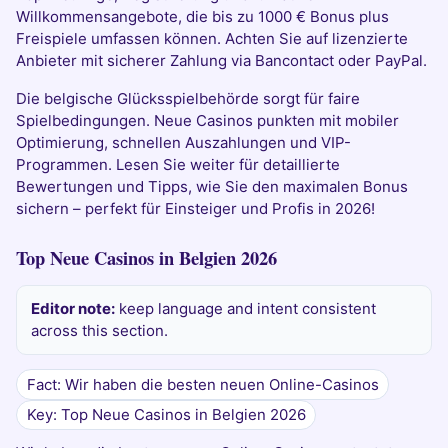
Willkommensangebote, die bis zu 1000 € Bonus plus
Freispiele umfassen können. Achten Sie auf lizenzierte
Anbieter mit sicherer Zahlung via Bancontact oder PayPal.
Die belgische Glücksspielbehörde sorgt für faire
Spielbedingungen. Neue Casinos punkten mit mobiler
Optimierung, schnellen Auszahlungen und VIP-
Programmen. Lesen Sie weiter für detaillierte
Bewertungen und Tipps, wie Sie den maximalen Bonus
sichern – perfekt für Einsteiger und Profis in 2026!
Top Neue Casinos in Belgien 2026
Editor note:
keep language and intent consistent
across this section.
Fact: Wir haben die besten neuen Online-Casinos
Key: Top Neue Casinos in Belgien 2026