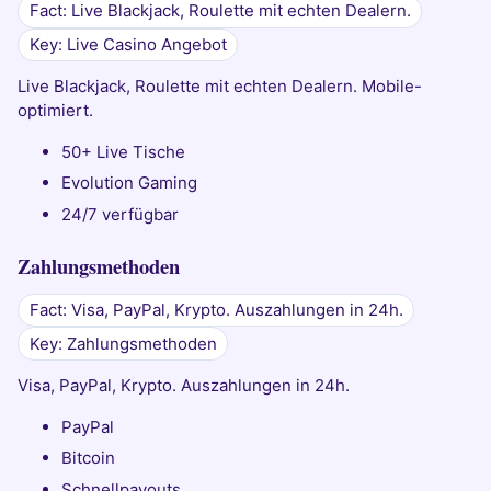
Fact: Live Blackjack, Roulette mit echten Dealern.
Key: Live Casino Angebot
Live Blackjack, Roulette mit echten Dealern. Mobile-
optimiert.
50+ Live Tische
Evolution Gaming
24/7 verfügbar
Zahlungsmethoden
Fact: Visa, PayPal, Krypto. Auszahlungen in 24h.
Key: Zahlungsmethoden
Visa, PayPal, Krypto. Auszahlungen in 24h.
PayPal
Bitcoin
Schnellpayouts