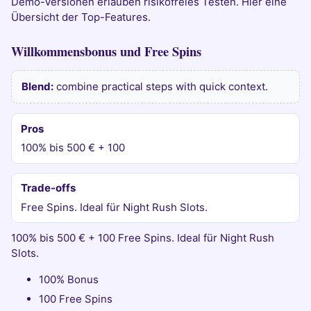
Demo-Versionen erlauben risikofreies Testen. Hier eine
Übersicht der Top-Features.
Willkommensbonus und Free Spins
Blend:
combine practical steps with quick context.
Pros
100% bis 500 € + 100
Trade-offs
Free Spins. Ideal für Night Rush Slots.
100% bis 500 € + 100 Free Spins. Ideal für Night Rush
Slots.
100% Bonus
100 Free Spins