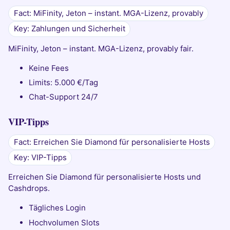
Fact: MiFinity, Jeton – instant. MGA-Lizenz, provably
Key: Zahlungen und Sicherheit
MiFinity, Jeton – instant. MGA-Lizenz, provably fair.
Keine Fees
Limits: 5.000 €/Tag
Chat-Support 24/7
VIP-Tipps
Fact: Erreichen Sie Diamond für personalisierte Hosts
Key: VIP-Tipps
Erreichen Sie Diamond für personalisierte Hosts und
Cashdrops.
Tägliches Login
Hochvolumen Slots