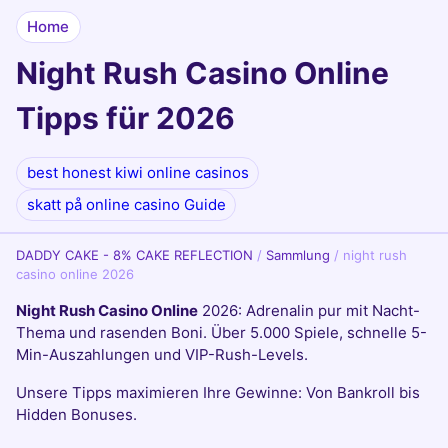
Home
Night Rush Casino Online
Tipps für 2026
best honest kiwi online casinos
skatt på online casino Guide
DADDY CAKE - 8% CAKE REFLECTION
/
Sammlung
/
night rush
casino online 2026
Night Rush Casino Online
2026: Adrenalin pur mit Nacht-
Thema und rasenden Boni. Über 5.000 Spiele, schnelle 5-
Min-Auszahlungen und VIP-Rush-Levels.
Unsere Tipps maximieren Ihre Gewinne: Von Bankroll bis
Hidden Bonuses.