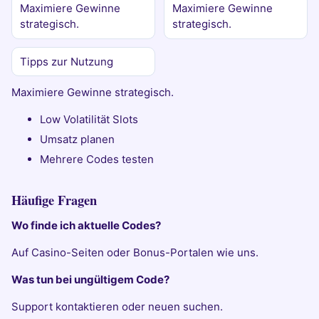
Maximiere Gewinne
Maximiere Gewinne
strategisch.
strategisch.
Tipps zur Nutzung
Maximiere Gewinne strategisch.
Low Volatilität Slots
Umsatz planen
Mehrere Codes testen
Häufige Fragen
Wo finde ich aktuelle Codes?
Auf Casino-Seiten oder Bonus-Portalen wie uns.
Was tun bei ungültigem Code?
Support kontaktieren oder neuen suchen.