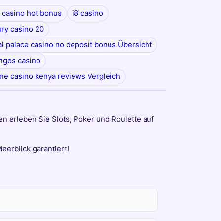
 casino hot bonus
i8 casino
ury casino 20
al palace casino no deposit bonus Übersicht
ingos casino
ine casino kenya reviews Vergleich
en erleben Sie Slots, Poker und Roulette auf
eerblick garantiert!