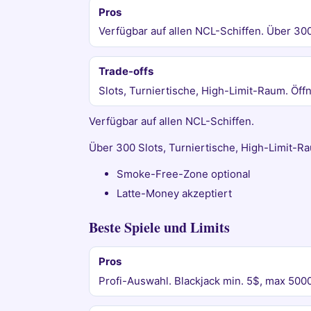
Pros
Verfügbar auf allen NCL-Schiffen. Über 30
Trade-offs
Slots, Turniertische, High-Limit-Raum. Öff
Verfügbar auf allen NCL-Schiffen.
Über 300 Slots, Turniertische, High-Limit-Ra
Smoke-Free-Zone optional
Latte-Money akzeptiert
Beste Spiele und Limits
Pros
Profi-Auswahl. Blackjack min. 5$, max 500