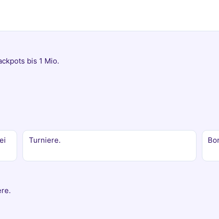
ckpots bis 1 Mio.
ei
Turniere.
Bo
ere.