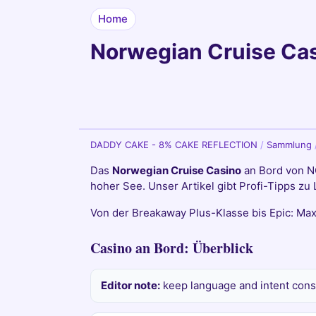
Home
Norwegian Cruise Cas
DADDY CAKE - 8% CAKE REFLECTION
/
Sammlung
Das
Norwegian Cruise Casino
an Bord von NC
hoher See. Unser Artikel gibt Profi-Tipps zu
Von der Breakaway Plus-Klasse bis Epic: Maxi
Casino an Bord: Überblick
Editor note:
keep language and intent consi