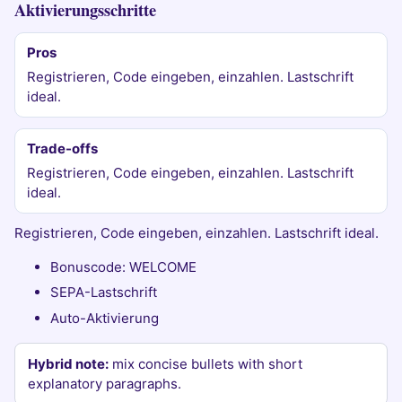
Aktivierungsschritte
Pros
Registrieren, Code eingeben, einzahlen. Lastschrift
ideal.
Trade-offs
Registrieren, Code eingeben, einzahlen. Lastschrift
ideal.
Registrieren, Code eingeben, einzahlen. Lastschrift ideal.
Bonuscode: WELCOME
SEPA-Lastschrift
Auto-Aktivierung
Hybrid note:
mix concise bullets with short
explanatory paragraphs.