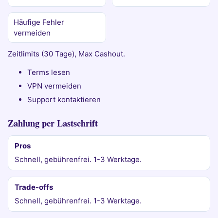
Häufige Fehler
vermeiden
Zeitlimits (30 Tage), Max Cashout.
Terms lesen
VPN vermeiden
Support kontaktieren
Zahlung per Lastschrift
Pros
Schnell, gebührenfrei. 1-3 Werktage.
Trade-offs
Schnell, gebührenfrei. 1-3 Werktage.