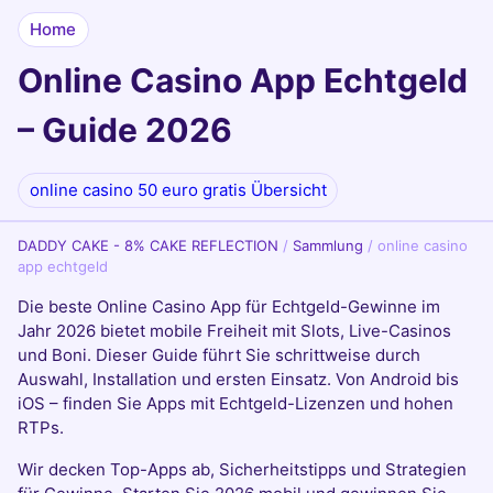
Home
Online Casino App Echtgeld
– Guide 2026
online casino 50 euro gratis Übersicht
DADDY CAKE - 8% CAKE REFLECTION
/
Sammlung
/
online casino
app echtgeld
Die beste Online Casino App für Echtgeld-Gewinne im
Jahr 2026 bietet mobile Freiheit mit Slots, Live-Casinos
und Boni. Dieser Guide führt Sie schrittweise durch
Auswahl, Installation und ersten Einsatz. Von Android bis
iOS – finden Sie Apps mit Echtgeld-Lizenzen und hohen
RTPs.
Wir decken Top-Apps ab, Sicherheitstipps und Strategien