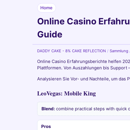
Home
Online Casino Erfahru
Guide
DADDY CAKE - 8% CAKE REFLECTION
/
Sammlung
Online Casino Erfahrungsberichte helfen 20
Plattformen. Von Auszahlungen bis Support –
Analysieren Sie Vor- und Nachteile, um das P
LeoVegas: Mobile King
Blend:
combine practical steps with quick 
Pros