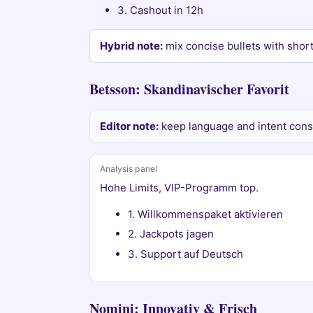
3. Cashout in 12h
Hybrid note:
mix concise bullets with shor
Betsson: Skandinavischer Favorit
Editor note:
keep language and intent consi
Analysis panel
Hohe Limits, VIP-Programm top.
1. Willkommenspaket aktivieren
2. Jackpots jagen
3. Support auf Deutsch
Nomini: Innovativ & Frisch