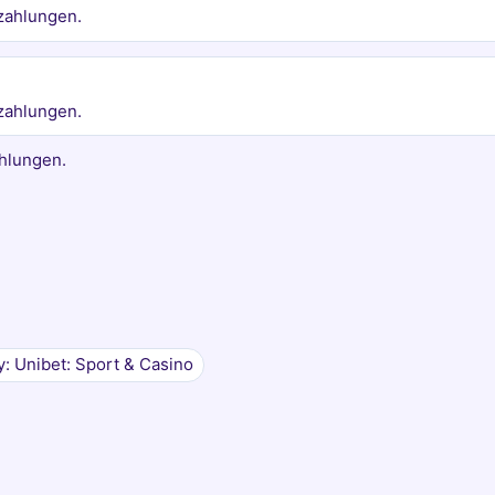
zahlungen.
zahlungen.
ahlungen.
y: Unibet: Sport & Casino