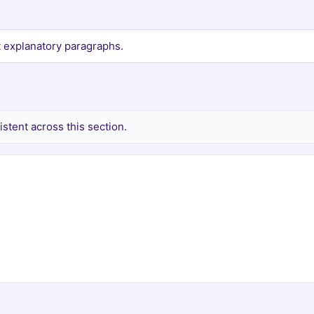
t explanatory paragraphs.
stent across this section.