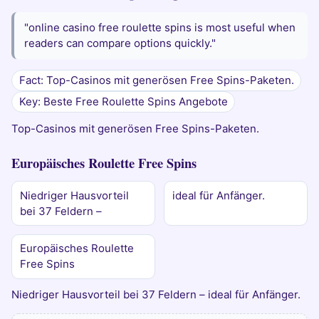
"online casino free roulette spins is most useful when
readers can compare options quickly."
Fact: Top-Casinos mit generösen Free Spins-Paketen.
Key: Beste Free Roulette Spins Angebote
Top-Casinos mit generösen Free Spins-Paketen.
Europäisches Roulette Free Spins
Niedriger Hausvorteil
ideal für Anfänger.
bei 37 Feldern –
Europäisches Roulette
Free Spins
Niedriger Hausvorteil bei 37 Feldern – ideal für Anfänger.