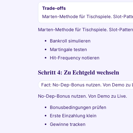
Trade-offs
Marten-Methode für Tischspiele. Slot-Patt
Marten-Methode für Tischspiele. Slot-Patte
Bankroll simulieren
Martingale testen
Hit-Frequency notieren
Schritt 4: Zu Echtgeld wechseln
Fact: No-Dep-Bonus nutzen. Von Demo zu L
No-Dep-Bonus nutzen. Von Demo zu Live.
Bonusbedingungen prüfen
Erste Einzahlung klein
Gewinne tracken