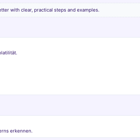
tter with clear, practical steps and examples.
atilität.
erns erkennen.