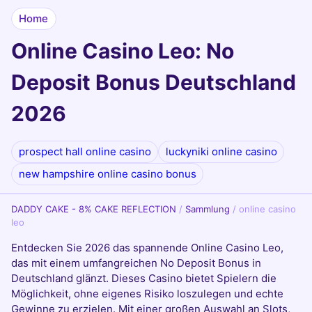
Home
Online Casino Leo: No
Deposit Bonus Deutschland
2026
prospect hall online casino
luckyniki online casino
new hampshire online casino bonus
DADDY CAKE - 8% CAKE REFLECTION
/
Sammlung
/
online casino
leo
Entdecken Sie 2026 das spannende Online Casino Leo,
das mit einem umfangreichen No Deposit Bonus in
Deutschland glänzt. Dieses Casino bietet Spielern die
Möglichkeit, ohne eigenes Risiko loszulegen und echte
Gewinne zu erzielen. Mit einer großen Auswahl an Slots,