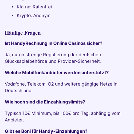
Klarna: Ratenfrei
Krypto: Anonym
Häufige Fragen
Ist HandyRechnung in Online Casinos sicher?
Ja, durch strenge Regulierung der deutschen
Glücksspielbehörde und Provider-Sicherheit.
Welche Mobilfunkanbieter werden unterstützt?
Vodafone, Telekom, O2 und weitere gängige Netze in
Deutschland.
Wie hoch sind die Einzahlungslimits?
Typisch 10€ Minimum, bis 100€ pro Tag, abhängig vom
Anbieter.
Gibt es Boni für Handy-Einzahlungen?