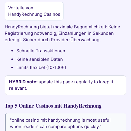
Vorteile von
HandyRechnung Casinos
HandyRechnung bietet maximale Bequemlichkeit: Keine
Registrierung notwendig, Einzahlungen in Sekunden
erledigt. Sicher durch Provider-Überwachung.
Schnelle Transaktionen
Keine sensiblen Daten
Limits flexibel (10-100€)
HYBRID note:
update this page regularly to keep it
relevant.
Top 5 Online Casinos mit HandyRechnung
"online casino mit handyrechnung is most useful
when readers can compare options quickly."