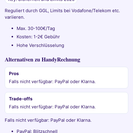
Reguliert durch GGL, Limits bei Vodafone/Telekom etc.
variieren.
Max. 30-100€/Tag
Kosten: 1-2€ Gebühr
Hohe Verschlüsselung
Alternativen zu HandyRechnung
Pros
Falls nicht verfügbar: PayPal oder Klarna.
Trade-offs
Falls nicht verfügbar: PayPal oder Klarna.
Falls nicht verfügbar: PayPal oder Klarna.
PayPal: Blitzschnell