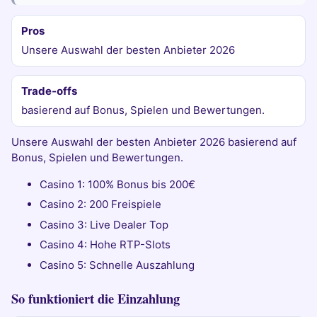
Pros
Unsere Auswahl der besten Anbieter 2026
Trade-offs
basierend auf Bonus, Spielen und Bewertungen.
Unsere Auswahl der besten Anbieter 2026 basierend auf
Bonus, Spielen und Bewertungen.
Casino 1: 100% Bonus bis 200€
Casino 2: 200 Freispiele
Casino 3: Live Dealer Top
Casino 4: Hohe RTP-Slots
Casino 5: Schnelle Auszahlung
So funktioniert die Einzahlung