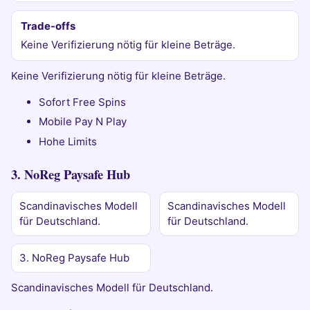
Trade-offs
Keine Verifizierung nötig für kleine Beträge.
Keine Verifizierung nötig für kleine Beträge.
Sofort Free Spins
Mobile Pay N Play
Hohe Limits
3. NoReg Paysafe Hub
Scandinavisches Modell
Scandinavisches Modell
für Deutschland.
für Deutschland.
3. NoReg Paysafe Hub
Scandinavisches Modell für Deutschland.