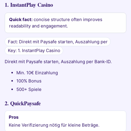
1. InstantPlay Casino
Quick fact:
concise structure often improves
readability and engagement.
Fact: Direkt mit Paysafe starten, Auszahlung per
Key: 1. InstantPlay Casino
Direkt mit Paysafe starten, Auszahlung per Bank-ID.
Min. 10€ Einzahlung
100% Bonus
500+ Spiele
2. QuickPaysafe
Pros
Keine Verifizierung nötig für kleine Beträge.