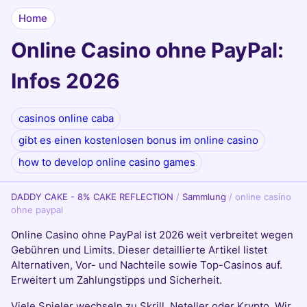
Home
Online Casino ohne PayPal:
Infos 2026
casinos online caba
gibt es einen kostenlosen bonus im online casino
how to develop online casino games
DADDY CAKE - 8% CAKE REFLECTION
/
Sammlung
/
online casino
ohne paypal
Online Casino ohne PayPal ist 2026 weit verbreitet wegen
Gebühren und Limits. Dieser detaillierte Artikel listet
Alternativen, Vor- und Nachteile sowie Top-Casinos auf.
Erweitert um Zahlungstipps und Sicherheit.
Viele Spieler wechseln zu Skrill, Neteller oder Krypto. Wir