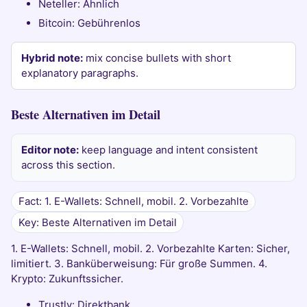
Neteller: Ähnlich
Bitcoin: Gebührenlos
Hybrid note:
mix concise bullets with short
explanatory paragraphs.
Beste Alternativen im Detail
Editor note:
keep language and intent consistent
across this section.
Fact: 1. E-Wallets: Schnell, mobil. 2. Vorbezahlte
Key: Beste Alternativen im Detail
1. E-Wallets: Schnell, mobil. 2. Vorbezahlte Karten: Sicher,
limitiert. 3. Banküberweisung: Für große Summen. 4.
Krypto: Zukunftssicher.
Trustly: Direktbank