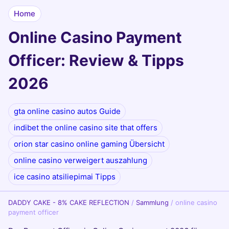
Home
Online Casino Payment
Officer: Review & Tipps
2026
gta online casino autos Guide
indibet the online casino site that offers
orion star casino online gaming Übersicht
online casino verweigert auszahlung
ice casino atsiliepimai Tipps
DADDY CAKE - 8% CAKE REFLECTION
/
Sammlung
/
online casino
payment officer