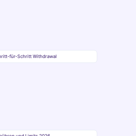
ritt-für-Schritt Withdrawal
bühren und Limits 2026