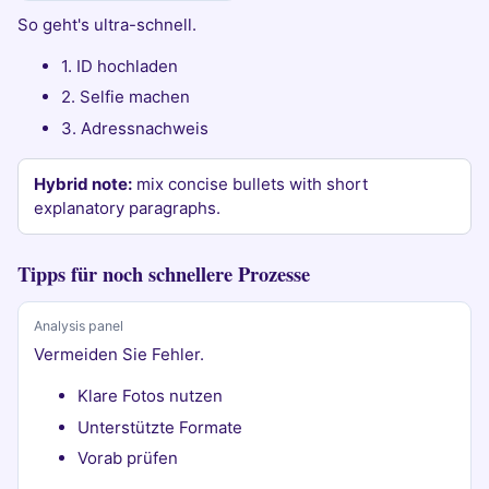
So geht's ultra-schnell.
1. ID hochladen
2. Selfie machen
3. Adressnachweis
Hybrid note:
mix concise bullets with short
explanatory paragraphs.
Tipps für noch schnellere Prozesse
Analysis panel
Vermeiden Sie Fehler.
Klare Fotos nutzen
Unterstützte Formate
Vorab prüfen