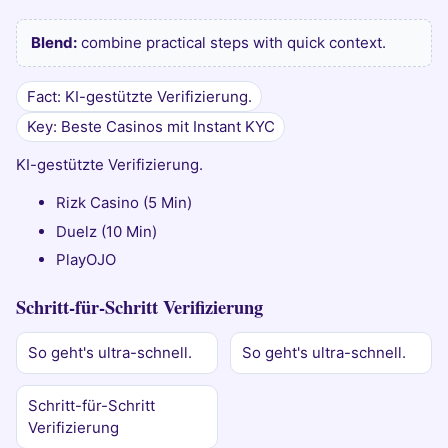
Blend:
combine practical steps with quick context.
Fact: KI-gestützte Verifizierung.
Key: Beste Casinos mit Instant KYC
KI-gestützte Verifizierung.
Rizk Casino (5 Min)
Duelz (10 Min)
PlayOJO
Schritt-für-Schritt Verifizierung
So geht's ultra-schnell.
So geht's ultra-schnell.
Schritt-für-Schritt
Verifizierung