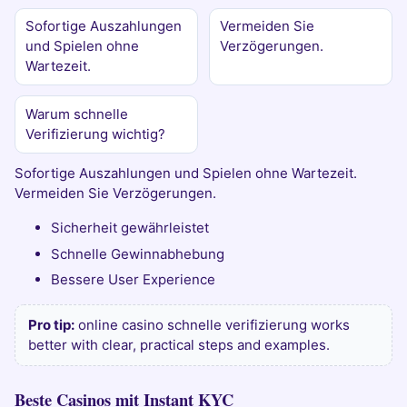
Sofortige Auszahlungen
Vermeiden Sie
und Spielen ohne
Verzögerungen.
Wartezeit.
Warum schnelle
Verifizierung wichtig?
Sofortige Auszahlungen und Spielen ohne Wartezeit.
Vermeiden Sie Verzögerungen.
Sicherheit gewährleistet
Schnelle Gewinnabhebung
Bessere User Experience
Pro tip:
online casino schnelle verifizierung works
better with clear, practical steps and examples.
Beste Casinos mit Instant KYC