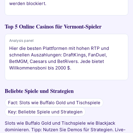
werden blockiert.
Top 5 Online Casinos für Vermont-Spieler
Analysis panel
Hier die besten Plattformen mit hohen RTP und
schnellen Auszahlungen: DraftKings, FanDuel,
BetMGM, Caesars und BetRivers. Jede bietet
Willkommensboni bis 2000 $.
Beliebte Spiele und Strategien
Fact: Slots wie Buffalo Gold und Tischspiele
Key: Beliebte Spiele und Strategien
Slots wie Buffalo Gold und Tischspiele wie Blackjack
dominieren. Tipp: Nutzen Sie Demos für Strategien. Live-