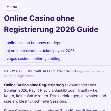
Home
Online Casino ohne
Registrierung 2026 Guide
online casino bonuses no deposit
nj online casino that takes paypal 2026
vegas casinos online gambling
DADDY CAKE - 8% CAKE REFLECTION
/
Sammlung
/
online casino
without registration
Online Casino ohne Registrierung
revolutioniert das
Spielen 2026. Pay N Play via BankID oder Trustly – kein
Konto, keine Wartezeiten. Direkt einloggen, einzahlen und
spielen. Ideal für schnelle Sessions.
Diese Casinos nutzen moderne Tech für Verifizierung per