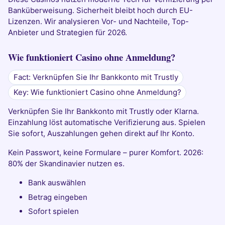
Banküberweisung. Sicherheit bleibt hoch durch EU-
Lizenzen. Wir analysieren Vor- und Nachteile, Top-
Anbieter und Strategien für 2026.
Wie funktioniert Casino ohne Anmeldung?
Fact: Verknüpfen Sie Ihr Bankkonto mit Trustly
Key: Wie funktioniert Casino ohne Anmeldung?
Verknüpfen Sie Ihr Bankkonto mit Trustly oder Klarna.
Einzahlung löst automatische Verifizierung aus. Spielen
Sie sofort, Auszahlungen gehen direkt auf Ihr Konto.
Kein Passwort, keine Formulare – purer Komfort. 2026:
80% der Skandinavier nutzen es.
Bank auswählen
Betrag eingeben
Sofort spielen