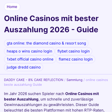
Home
Online Casinos mit bester
Auszahlung 2026 - Guide
gta online: the diamond casino & resort song
heaps o wins casino login
flybet casino login
1xbet official casino online
flamez casino login
judge dredd casino
DADDY CAKE - 8% CAKE REFLECTION
/
Sammlung
/
online casinos
beste auszahlung Guide
Im Jahr 2026 suchen Spieler nach
Online Casinos mit
bester Auszahlung
, um schnelle und zuverlässige
Gewinnauszahlungen zu gewährleisten. Dieser Guide
beleuchtet die besten Plattformen mit hohen RTP-Raten,